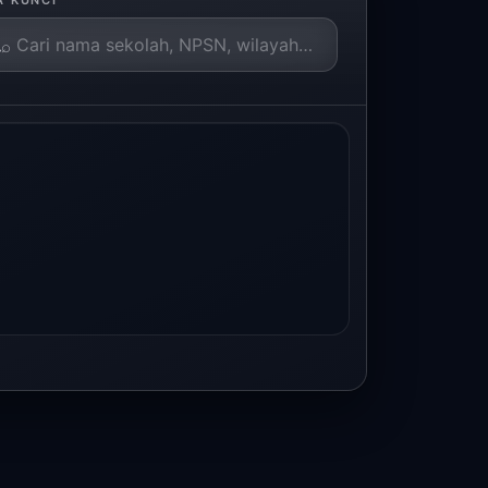
A KUNCI
⌕